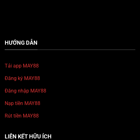
Lorem ipsum dolor sit amet, consectetuer adipiscing elit,
sed diam nonummy nibh euismod tincidunt ut laoreet
dolore magna aliquam erat volutpat.
HƯỚNG DẪN
Tải app MAY88
Đăng ký MAY88
Đăng nhập MAY88
Nạp tiền MAY88
Rút tiền MAY88
LIÊN KẾT HỮU ÍCH