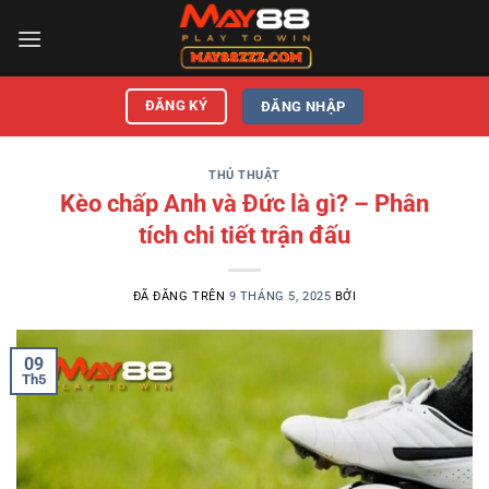
Chuyển
đến
nội
dung
ĐĂNG KÝ
ĐĂNG NHẬP
THỦ THUẬT
Kèo chấp Anh và Đức là gì? – Phân
tích chi tiết trận đấu
ĐÃ ĐĂNG TRÊN
9 THÁNG 5, 2025
BỞI
09
Th5