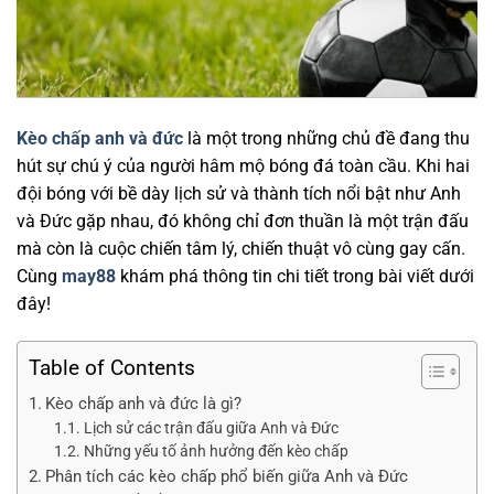
Kèo chấp anh và đức
là một trong những chủ đề đang thu
hút sự chú ý của người hâm mộ bóng đá toàn cầu. Khi hai
đội bóng với bề dày lịch sử và thành tích nổi bật như Anh
và Đức gặp nhau, đó không chỉ đơn thuần là một trận đấu
mà còn là cuộc chiến tâm lý, chiến thuật vô cùng gay cấn.
Cùng
may88
khám phá thông tin chi tiết trong bài viết dưới
đây!
Table of Contents
Kèo chấp anh và đức là gì?
Lịch sử các trận đấu giữa Anh và Đức
Những yếu tố ảnh hưởng đến kèo chấp
Phân tích các kèo chấp phổ biến giữa Anh và Đức