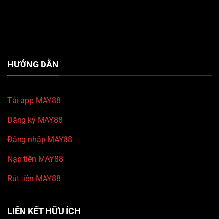
Lorem ipsum dolor sit amet, consectetuer adipiscing elit,
sed diam nonummy nibh euismod tincidunt ut laoreet
dolore magna aliquam erat volutpat.
HƯỚNG DẪN
Tải app MAY88
Đăng ký MAY88
Đăng nhập MAY88
Nạp tiền MAY88
Rút tiền MAY88
LIÊN KẾT HỮU ÍCH