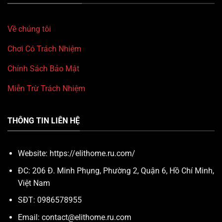
Về chúng tôi
Chơi Có Trách Nhiệm
Chính Sách Bảo Mật
Miễn Trừ Trách Nhiệm
THÔNG TIN LIÊN HỆ
Website: https://elithome.ru.com/
ĐC: 206 Đ. Minh Phụng, Phường 2, Quận 6, Hồ Chí Minh,
Việt Nam
SĐT: 0986578955
Email:
contact@elithome.ru.com