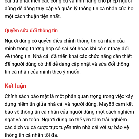
cái đã phát triển các công cụ và tính năng cho phép người
dùng dễ dàng truy cập và quản lý thông tin cá nhân của họ
một cách thuận tiện nhất.
Quyền sửa đổi thông tin
Người dùng có quyền điều chỉnh thông tin cá nhân của
mình trong trường hợp có sai sót hoặc khi có sự thay đổi
về thông tin. Nhà cái đã triển khai các chức năng cần thiết
để người dùng có thể dễ dàng cập nhật và sửa đổi thông
tin cá nhân của mình theo ý muốn.
Kết luận
Chính sách bảo mật là một phần quan trọng trong việc xây
dựng niềm tin giữa nhà cái và người dùng. May88 cam kết
bảo vệ thông tin cá nhân của người dùng một cách nghiêm
ngặt và an toàn. Người dùng có thể yên tâm trải nghiệm
các dịch vụ cá cược trực tuyến trên nhà cái với sự bảo vệ
thông tin cá nhân tối đa.