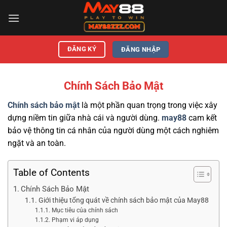
Chuyển
đến
nội
dung
ĐĂNG KÝ
ĐĂNG NHẬP
Chính Sách Bảo Mật
Chính sách bảo mật
là một phần quan trọng trong việc xây
dựng niềm tin giữa nhà cái và người dùng.
may88
cam kết
bảo vệ thông tin cá nhân của người dùng một cách nghiêm
ngặt và an toàn.
Table of Contents
Chính Sách Bảo Mật
Giới thiệu tổng quát về chính sách bảo mật của May88
Mục tiêu của chính sách
Phạm vi áp dụng