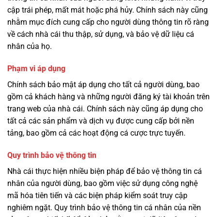
cập trái phép, mất mát hoặc phá hủy.
Chính sách này cũng
nhằm mục đích cung cấp cho người dùng thông tin rõ ràng
về cách nhà cái thu thập, sử dụng, và bảo vệ dữ liệu cá
nhân của họ.
Phạm vi áp dụng
Chính sách bảo mật áp dụng cho tất cả người dùng, bao
gồm cả khách hàng và những người đăng ký tài khoản trên
trang web của nhà cái. Chính sách này cũng áp dụng cho
tất cả các sản phẩm và dịch vụ được cung cấp bởi nền
tảng, bao gồm cả các hoạt động cá cược trực tuyến.
Quy trình bảo vệ thông tin
Nhà cái thực hiện nhiều biện pháp để bảo vệ thông tin cá
nhân của người dùng, bao gồm việc sử dụng công nghệ
mã hóa tiên tiến và các biện pháp kiểm soát truy cập
nghiêm ngặt. Quy trình bảo vệ thông tin cá nhân của nền