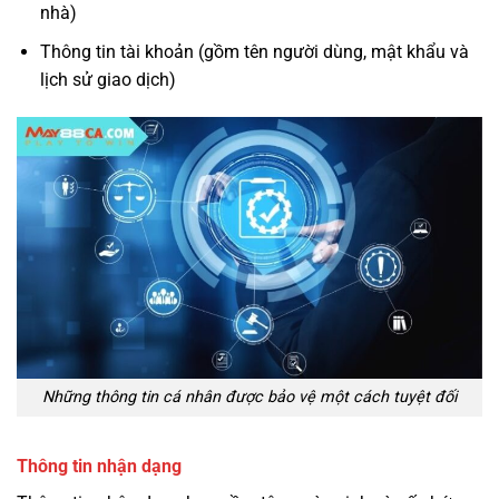
nhà)
Thông tin tài khoản (gồm tên người dùng, mật khẩu và
lịch sử giao dịch)
Những thông tin cá nhân được bảo vệ một cách tuyệt đối
Thông tin nhận dạng