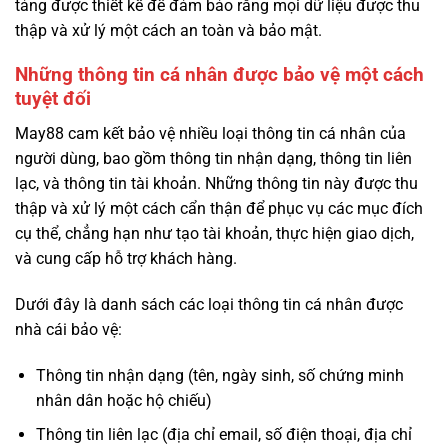
tảng được thiết kế để đảm bảo rằng mọi dữ liệu được thu
thập và xử lý một cách an toàn và bảo mật.
Những thông tin cá nhân được bảo vệ một cách
tuyệt đối
May88 cam kết bảo vệ nhiều loại thông tin cá nhân của
người dùng, bao gồm thông tin nhận dạng, thông tin liên
lạc, và thông tin tài khoản. Những thông tin này được thu
thập và xử lý một cách cẩn thận để phục vụ các mục đích
cụ thể, chẳng hạn như tạo tài khoản, thực hiện giao dịch,
và cung cấp hỗ trợ khách hàng.
Dưới đây là danh sách các loại thông tin cá nhân được
nhà cái bảo vệ:
Thông tin nhận dạng (tên, ngày sinh, số chứng minh
nhân dân hoặc hộ chiếu)
Thông tin liên lạc (địa chỉ email, số điện thoại, địa chỉ