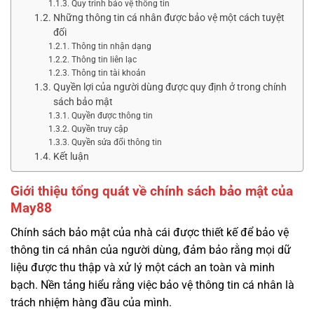
Quy trình bảo vệ thông tin
Những thông tin cá nhân được bảo vệ một cách tuyệt
đối
Thông tin nhận dạng
Thông tin liên lạc
Thông tin tài khoản
Quyền lợi của người dùng được quy định ở trong chính
sách bảo mật
Quyền được thông tin
Quyền truy cập
Quyền sửa đổi thông tin
Kết luận
Giới thiệu tổng quát về chính sách bảo mật của
May88
Chính sách bảo mật của nhà cái được thiết kế để bảo vệ
thông tin cá nhân của người dùng, đảm bảo rằng mọi dữ
liệu được thu thập và xử lý một cách an toàn và minh
bạch. Nền tảng hiểu rằng việc bảo vệ thông tin cá nhân là
trách nhiệm hàng đầu của mình.