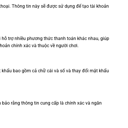
thoại.
Thông tin này sẽ được sử dụng để tạo tài khoản
i
hỗ trợ nhiều phương thức thanh toán khác nhau, giúp
khoản chính xác và thuộc về người chơi.
 khẩu bao gồm cả chữ cái và số và thay đổi mật khẩu
bảo rằng thông tin cung cấp là chính xác và ngăn