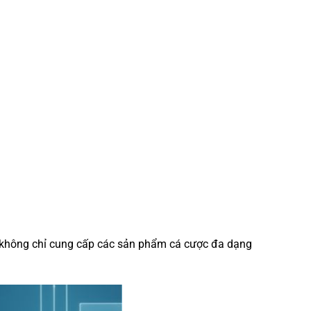
cái không chỉ cung cấp các sản phẩm cá cược đa dạng