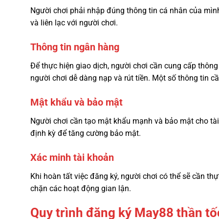
Người chơi phải nhập đúng thông tin cá nhân của mình, 
và liên lạc với người chơi.
Thông tin ngân hàng
Để thực hiện giao dịch, người chơi cần cung cấp thôn
người chơi dễ dàng nạp và rút tiền. Một số thông tin 
Mật khẩu và bảo mật
Người chơi cần tạo mật khẩu mạnh và bảo mật cho tà
định kỳ để tăng cường bảo mật.
Xác minh tài khoản
Khi hoàn tất việc đăng ký, người chơi có thể sẽ cần th
chặn các hoạt động gian lận.
Quy trình đăng ký May88 thần tốc