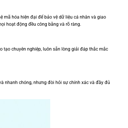
hệ mã hóa hiện đại để bảo vệ dữ liệu cá nhân và giao
 mọi hoạt động đều công bằng và rõ ràng.
o tạo chuyên nghiệp, luôn sẵn lòng giải đáp thắc mắc
n và nhanh chóng, nhưng đòi hỏi sự chính xác và đầy đủ