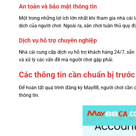
An toàn và bảo mật thông tin
Một trong những lợi ích lớn nhất khi tham gia nhà cái
dịch của người chơi. Ngoài ra, sân chơi tuân thủ quy 
Dịch vụ hỗ trợ chuyên nghiệp
Nhà cái
cung cấp dịch vụ hỗ trợ khách hàng 24/7, sẵn 
và xử lý các vấn đề mà người chơi gặp phải.
Các thông tin cần chuẩn bị trướ
Để hoàn tất quá trình đăng ký May88, người chơi cần c
thông tin.