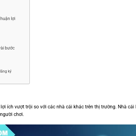
huận lợi
vài bước
đăng ký
lợi ích vượt trội so với các nhà cái khác trên thị trường. Nhà 
người chơi.