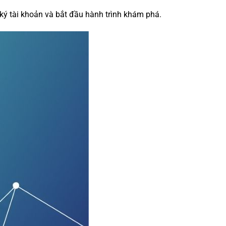
ký tài khoản và bắt đầu hành trình khám phá.