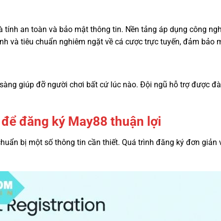
 là tính an toàn và bảo mật thông tin. Nền tảng áp dụng công ng
định và tiêu chuẩn nghiêm ngặt về cá cược trực tuyến, đảm bảo
sàng giúp đỡ người chơi bất cứ lúc nào. Đội ngũ hỗ trợ được đà
c để đăng ký May88 thuận lợi
huẩn bị một số thông tin cần thiết. Quá trình đăng ký đơn giả