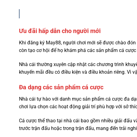
Ưu đãi hấp dẫn cho người mới
Khi đăng ký May88, người chơi mới sẽ được chào đón 
còn tạo cơ hội để họ khám phá các sản phẩm cá cược 
Nhà cái thường xuyên cập nhật các chương trình khuyế
khuyến mãi đều có điều kiện và điều khoản riêng. Vì vậy
Đa dạng các sản phẩm cá cược
Nhà cái tự hào với danh mục sản phẩm cá cược đa dạng,
chơi lựa chọn các hoạt động giải trí phù hợp với sở th
Cá cược thể thao tại nhà cái bao gồm nhiều giải đấu và
trước trận đấu hoặc trong trận đấu, mang đến trải ngh