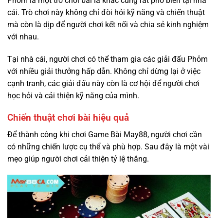
Phỏm là một trò chơi bài lá khác cũng rất phổ biến tại nhà
cái. Trò chơi này không chỉ đòi hỏi kỹ năng và chiến thuật
mà còn là dịp để người chơi kết nối và chia sẻ kinh nghiệm
với nhau.
Tại nhà cái, người chơi có thể tham gia các giải đấu Phỏm
với nhiều giải thưởng hấp dẫn. Không chỉ dừng lại ở việc
cạnh tranh, các giải đấu này còn là cơ hội để người chơi
học hỏi và cải thiện kỹ năng của mình.
Chiến thuật chơi bài hiệu quả
Để thành công khi chơi Game Bài May88, người chơi cần
có những chiến lược cụ thể và phù hợp.
Sau đây là một vài
mẹo giúp người chơi cải thiện tỷ lệ thắng.