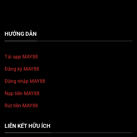
sed diam nonummy nibh euismod tincidunt ut laoreet
dolore magna aliquam erat volutpat.
HƯỚNG DẪN
Tải app MAY88
Đăng ký MAY88
Đăng nhập MAY88
Nạp tiền MAY88
Rút tiền MAY88
LIÊN KẾT HỮU ÍCH