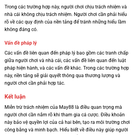
Trong các trường hợp này, người chơi chịu trách nhiệm và
nhà cái không chịu trách nhiệm. Người chơi cần phải hiểu
rõ về các quy định của nền tảng để tránh những hiểu lầm
không đáng có.
Vấn đề pháp lý
Các vấn đề liên quan đến pháp lý bao gồm các tranh chấp
giữa người chơi và nhà cái, các vấn đề liên quan đến luật
pháp hiện hành, và các vấn đề khác. Trong các trường hợp
này, nền tảng sẽ giải quyết thông qua thương lượng và
người chơi cần phải hợp tác.
Kết luận
Miễn trừ trách nhiệm của May88 là điều quan trọng mà
người chơi cần nắm rõ khi tham gia cá cược. Điều khoản
này bảo vệ quyền lợi của cả hai bên, tạo ra môi trường chơi
công bằng và minh bạch. Hiểu biết về điều này giúp người