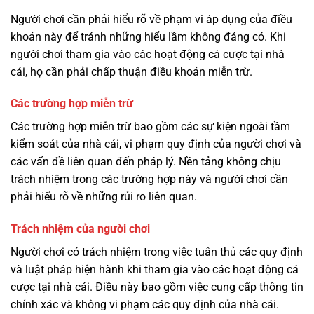
Người chơi cần phải hiểu rõ về phạm vi áp dụng của điều
khoản này để tránh những hiểu lầm không đáng có. Khi
người chơi tham gia vào các hoạt động cá cược tại nhà
cái, họ cần phải chấp thuận điều khoản miễn trừ.
Các trường hợp miễn trừ
Các trường hợp miễn trừ bao gồm các sự kiện ngoài tầm
kiểm soát của nhà cái, vi phạm quy định của người chơi và
các vấn đề liên quan đến pháp lý. Nền tảng không chịu
trách nhiệm trong các trường hợp này và người chơi cần
phải hiểu rõ về những rủi ro liên quan.
Trách nhiệm của người chơi
Người chơi có trách nhiệm trong việc tuân thủ các quy định
và luật pháp hiện hành khi tham gia vào các hoạt động cá
cược tại nhà cái. Điều này bao gồm việc cung cấp thông tin
chính xác và không vi phạm các quy định của nhà cái.