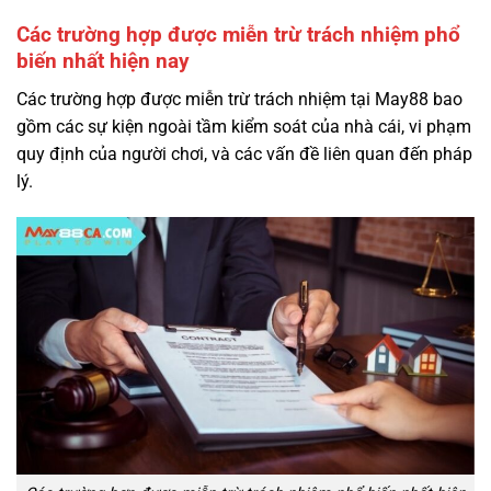
Các trường hợp được miễn trừ trách nhiệm phổ
biến nhất hiện nay
Các trường hợp được miễn trừ trách nhiệm tại May88 bao
gồm các sự kiện ngoài tầm kiểm soát của nhà cái, vi phạm
quy định của người chơi, và các vấn đề liên quan đến pháp
lý.