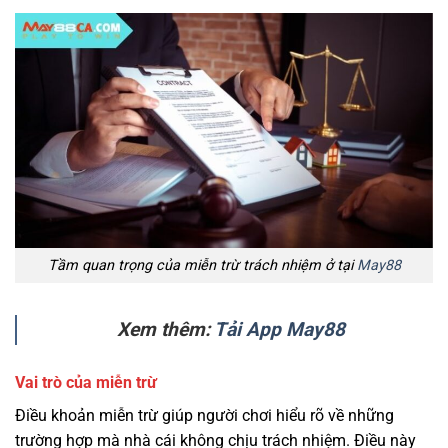
Tầm quan trọng của miễn trừ trách nhiệm ở tại
May88
Xem thêm:
Tải App May88
Vai trò của miễn trừ
Điều khoản miễn trừ giúp người chơi hiểu rõ về những
trường hợp mà nhà cái không chịu trách nhiệm. Điều này