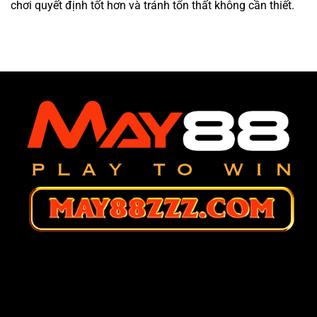
chơi quyết định tốt hơn và tránh tổn thất không cần thiết.
Lorem ipsum dolor sit amet, consectetuer adipiscing elit,
sed diam nonummy nibh euismod tincidunt ut laoreet
dolore magna aliquam erat volutpat.