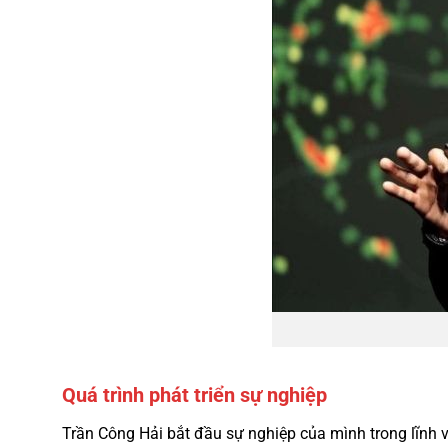
Quá trình phát triển sự nghiệp
Trần Công Hải bắt đầu sự nghiệp của mình trong lĩnh vự