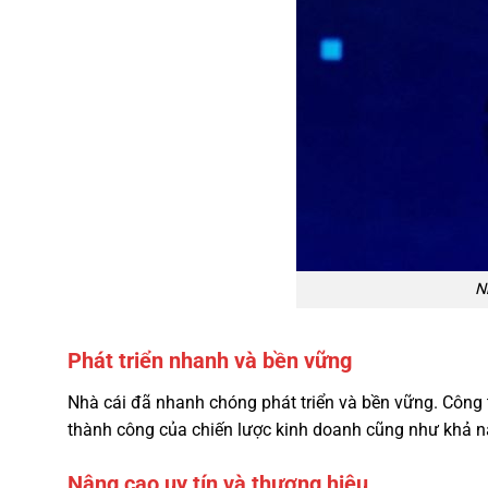
N
Phát triển nhanh và bền vững
Nhà cái
đã nhanh chóng phát triển và bền vững. Công 
thành công của chiến lược kinh doanh cũng như khả n
Nâng cao uy tín và thương hiệu