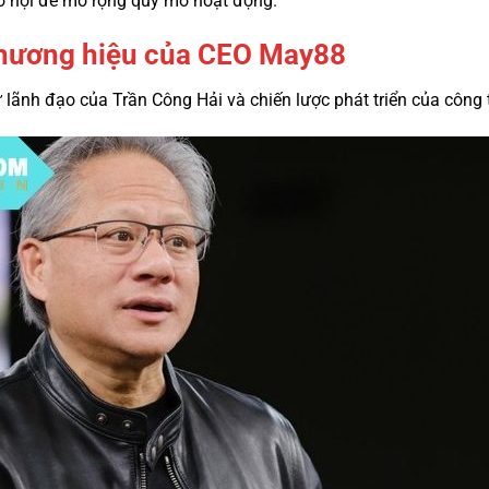
cơ hội để mở rộng quy mô hoạt động.
ị thương hiệu của CEO May88
lãnh đạo của Trần Công Hải và chiến lược phát triển của công t