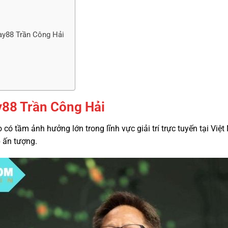
ay88 Trần Công Hải
y88 Trần Công Hải
ó tầm ảnh hưởng lớn trong lĩnh vực giải trí trực tuyến tại Việ
 ấn tượng.