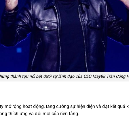
hững thành tựu nổi bật dưới sự lãnh đạo của CEO May88 Trần Công H
ty mở rộng hoạt động, tăng cường sự hiện diện và đạt kết quả 
ăng thích ứng và đổi mới của nền tảng.