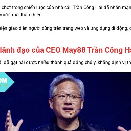
 chốt trong chiến lược của nhà cái. Trần Công Hải đã nhấn mạ
 mượt mà, thân thiện.
thiện giao diện người dùng trên trang web và ứng dụng di động
ự lãnh đạo của CEO May88 Trần Công H
đã gặt hái được nhiều thành quả đáng chú ý, khẳng định vị thế