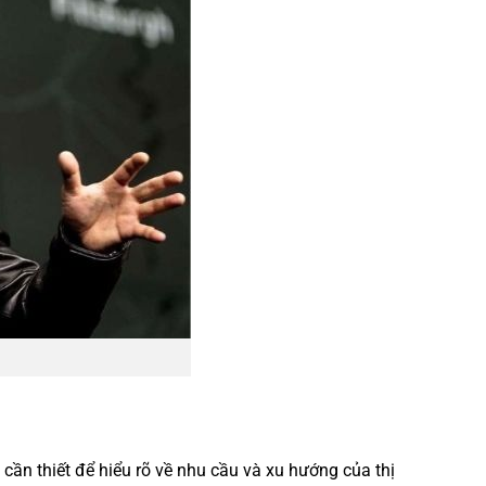
 cần thiết để hiểu rõ về nhu cầu và xu hướng của thị