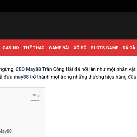
CASINO
THỂ THAO
GAME BÀI
XỔ SỐ
SLOTS GAME
ĐÁ GÀ
g ngừng,
CEO May88
Trần Công Hải đã nổi lên như một nhân vật c
 đã đưa
may88
trở thành một trong những thương hiệu hàng đầu tr
 May88