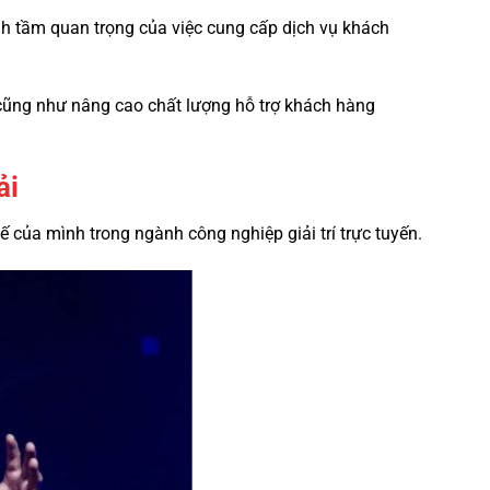
nh tầm quan trọng của việc cung cấp dịch vụ khách
, cũng như nâng cao chất lượng hỗ trợ khách hàng
ải
 của mình trong ngành công nghiệp giải trí trực tuyến.