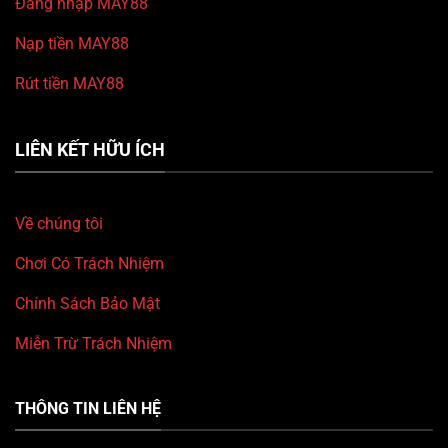
Đăng nhập MAY88
Nạp tiền MAY88
Rút tiền MAY88
LIÊN KẾT HỮU ÍCH
Về chúng tôi
Chơi Có Trách Nhiệm
Chính Sách Bảo Mật
Miễn Trừ Trách Nhiệm
THÔNG TIN LIÊN HỆ