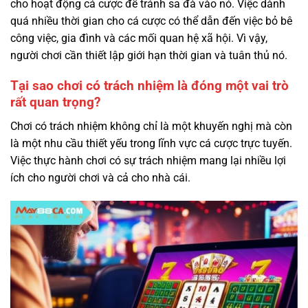
cho hoạt động cá cược để tránh sa đà vào nó. Việc dành
quá nhiều thời gian cho cá cược có thể dẫn đến việc bỏ bê
công việc, gia đình và các mối quan hệ xã hội. Vì vậy,
người chơi cần thiết lập giới hạn thời gian và tuân thủ nó.
Tại sao chơi có trách nhiệm là đóng một vai trò
rất quan trọng?
Chơi có trách nhiệm không chỉ là một khuyến nghị mà còn
là một nhu cầu thiết yếu trong lĩnh vực cá cược trực tuyến.
Việc thực hành chơi có sự trách nhiệm mang lại nhiều lợi
ích cho người chơi và cả cho nhà cái.