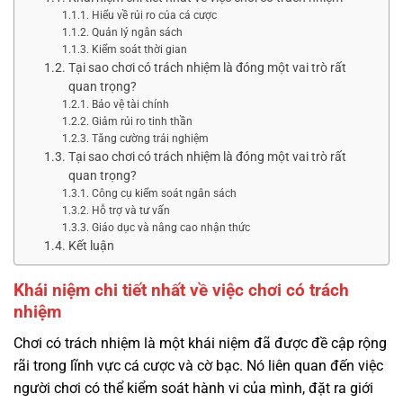
Hiểu về rủi ro của cá cược
Quản lý ngân sách
Kiểm soát thời gian
Tại sao chơi có trách nhiệm là đóng một vai trò rất
quan trọng?
Bảo vệ tài chính
Giảm rủi ro tinh thần
Tăng cường trải nghiệm
Tại sao chơi có trách nhiệm là đóng một vai trò rất
quan trọng?
Công cụ kiểm soát ngân sách
Hỗ trợ và tư vấn
Giáo dục và nâng cao nhận thức
Kết luận
Khái niệm chi tiết nhất về việc chơi có trách
nhiệm
Chơi có trách nhiệm là một khái niệm đã được đề cập rộng
rãi trong lĩnh vực cá cược và cờ bạc. Nó liên quan đến việc
người chơi có thể kiểm soát hành vi của mình, đặt ra giới