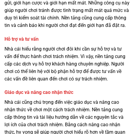
gửi, giới hạn cược và giới hạn mất mát. Những công cụ này
giúp người chơi tránh được tình trạng mất mát quá mức và
duy trì kiểm soát tài chính. Nền tảng cũng cung cấp thông
tin và cảnh báo khi người chơi đạt đến giới hạn đã đặt ra.
Hỗ trợ và tư vấn
Nhà cái hiểu rằng người chơi đôi khi cần sự hỗ trợ và tư
vấn để thực hành chơi trách nhiệm. Vì vậy, nền tảng cung
cấp các dịch vụ hỗ trợ khách hàng chuyên nghiệp. Người
chơi có thể liên hệ với bộ phận hỗ trợ để được tư vấn về
các vấn đề liên quan đến chơi có sự trách nhiệm.
Giáo dục và nâng cao nhận thức
Nhà cái cũng chú trọng đến việc giáo dục và nâng cao
nhận thức về chơi một cách trách nhiệm. Nền tảng cung
cấp thông tin và tài liệu hướng dẫn về các nguyên tắc và
lợi ích của chơi trách nhiệm. Bằng cách nâng cao nhận
thức, hy vọng sẽ giúp người chơi hiểu rõ hơn về tầm quan