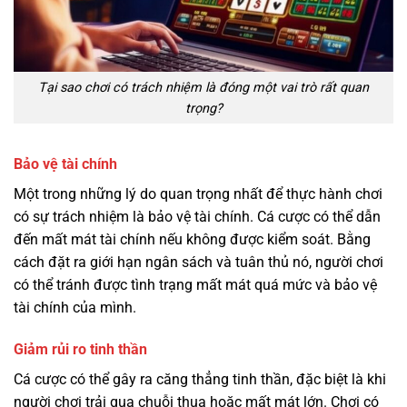
Tại sao chơi có trách nhiệm là đóng một vai trò rất quan
trọng?
Bảo vệ tài chính
Một trong những lý do quan trọng nhất để thực hành chơi
có sự trách nhiệm là bảo vệ tài chính. Cá cược có thể dẫn
đến mất mát tài chính nếu không được kiểm soát. Bằng
cách đặt ra giới hạn ngân sách và tuân thủ nó, người chơi
có thể tránh được tình trạng mất mát quá mức và bảo vệ
tài chính của mình.
Giảm rủi ro tinh thần
Cá cược có thể gây ra căng thẳng tinh thần, đặc biệt là khi
người chơi trải qua chuỗi thua hoặc mất mát lớn. Chơi có