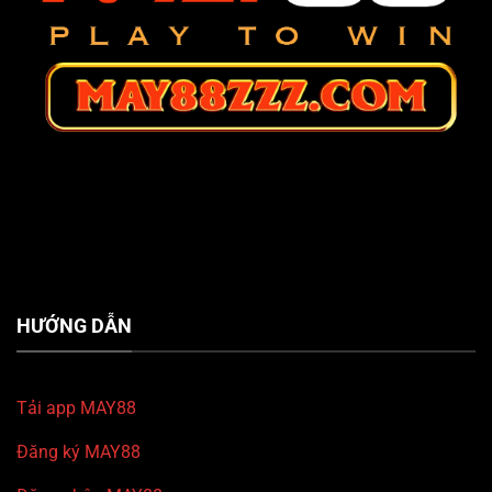
Lorem ipsum dolor sit amet, consectetuer adipiscing elit,
sed diam nonummy nibh euismod tincidunt ut laoreet
dolore magna aliquam erat volutpat.
HƯỚNG DẪN
Tải app MAY88
Đăng ký MAY88