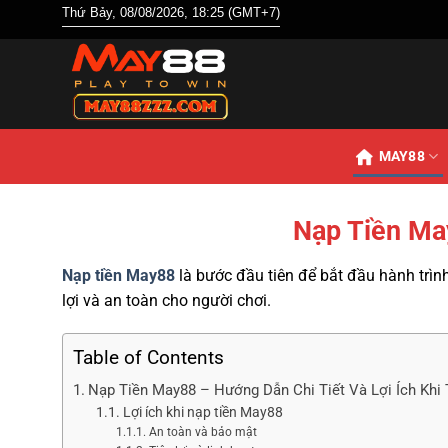
Chuyển
Thứ Bảy, 08/08/2026, 18:25 (GMT+7)
đến
nội
dung
MAY88
Nạp Tiền May
Nạp tiền May88
là bước đầu tiên để bắt đầu hành trìn
lợi và an toàn cho người chơi.
Table of Contents
Nạp Tiền May88 – Hướng Dẫn Chi Tiết Và Lợi Ích Khi
Lợi ích khi nạp tiền May88
An toàn và bảo mật