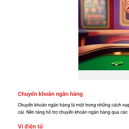
Chuyển khoản ngân hàng
Chuyển khoản ngân hàng là một trong những cách nạp
cái.
Nền tảng hỗ trợ chuyển khoản ngân hàng qua các n
Ví điện tử