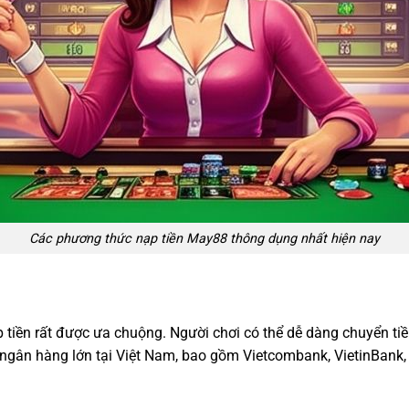
Các phương thức nạp tiền May88 thông dụng nhất hiện nay
 tiền rất được ưa chuộng.
Người chơi có thể dễ dàng chuyển ti
gân hàng lớn tại Việt Nam, bao gồm Vietcombank, VietinBank,