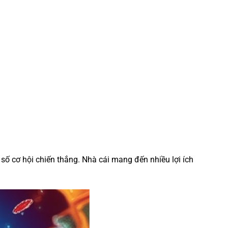
số cơ hội chiến thắng. Nhà cái mang đến nhiều lợi ích