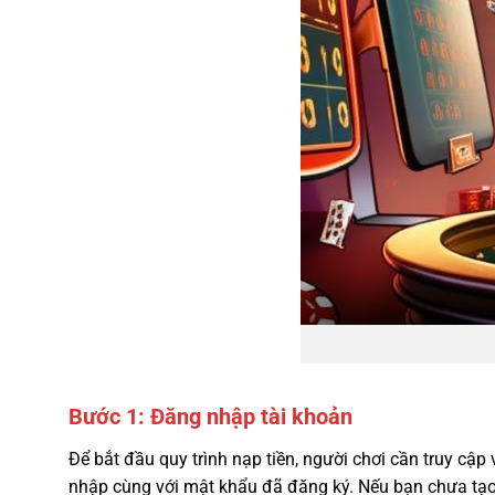
Bước 1: Đăng nhập tài khoản
Để bắt đầu quy trình nạp tiền, người chơi cần truy cậ
nhập cùng với mật khẩu đã đăng ký.
Nếu bạn chưa tạo