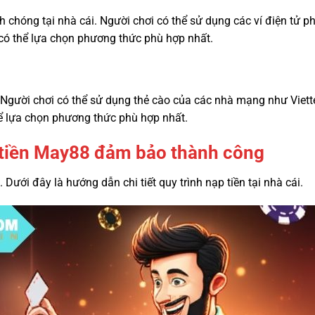
nh chóng tại nhà cái. Người chơi có thể sử dụng các ví điện tử 
i có thể lựa chọn phương thức phù hợp nhất.
 Người chơi có thể sử dụng thẻ cào của các nhà mạng như Viettel
thể lựa chọn phương thức phù hợp nhất.
p tiền May88 đảm bảo thành công
Dưới đây là hướng dẫn chi tiết quy trình nạp tiền tại nhà cái.