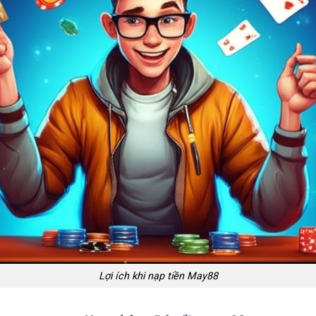
Lợi ích khi nạp tiền May88