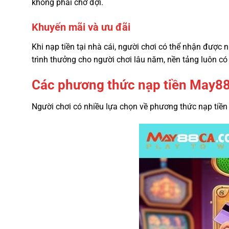
không phải chờ đợi.
Khuyến mãi và ưu đãi
Khi nạp tiền tại nhà cái, người chơi có thể nhận được
trình thưởng cho người chơi lâu năm, nền tảng luôn c
Các phương thức nạp tiền May88
Người chơi có nhiều lựa chọn về phương thức nạp tiền 